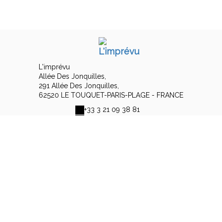
L'imprévu
Allée Des Jonquilles,
291 Allée Des Jonquilles,
62520 LE TOUQUET-PARIS-PLAGE - FRANCE
+33 3 21 09 38 81
Contacter par email
Mentions légales
|
Conditions générales de vente