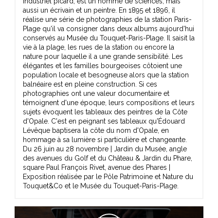
industriel picard, est un homme de sciences, mais
aussi un écrivain et un peintre. En 1895 et 1896, il
réalise une série de photographies de la station Paris-
Plage qu'il va consigner dans deux albums aujourd'hui
conservés au Musée du Touquet-Paris-Plage. Il saisit la
vie à la plage, les rues de la station ou encore la
nature pour laquelle il a une grande sensibilité. Les
élégantes et les familles bourgeoises côtoient une
population locale et besogneuse alors que la station
balnéaire est en pleine construction. Si ces
photographies ont une valeur documentaire et
témoignent d'une époque, leurs compositions et leurs
sujets évoquent les tableaux des peintres de la Côte
d'Opale. C'est en peignant ses tableaux qu'Édouard
Lévêque baptisera la côte du nom d'Opale, en
hommage à sa lumière si particulière et changeante.
Du 26 juin au 28 novembre | Jardin du Musée, angle
des avenues du Golf et du Château & Jardin du Phare,
square Paul François Rivet, avenue des Phares |
Exposition réalisée par le Pôle Patrimoine et Nature du
Touquet&Co et le Musée du Touquet-Paris-Plage.