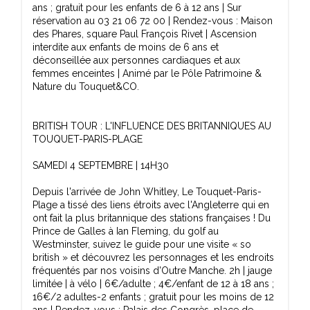
ans ; gratuit pour les enfants de 6 à 12 ans | Sur
réservation au 03 21 06 72 00 | Rendez-vous : Maison
des Phares, square Paul François Rivet | Ascension
interdite aux enfants de moins de 6 ans et
déconseillée aux personnes cardiaques et aux
femmes enceintes | Animé par le Pôle Patrimoine &
Nature du Touquet&CO.
BRITISH TOUR : L'INFLUENCE DES BRITANNIQUES AU
TOUQUET-PARIS-PLAGE
SAMEDI 4 SEPTEMBRE | 14H30
Depuis l'arrivée de John Whitley, Le Touquet-Paris-
Plage a tissé des liens étroits avec l'Angleterre qui en
ont fait la plus britannique des stations françaises ! Du
Prince de Galles à Ian Fleming, du golf au
Westminster, suivez le guide pour une visite « so
british » et découvrez les personnages et les endroits
fréquentés par nos voisins d'Outre Manche. 2h | jauge
limitée | à vélo | 6€/adulte ; 4€/enfant de 12 à 18 ans ;
16€/2 adultes-2 enfants ; gratuit pour les moins de 12
ans | Rendez-vous : Palais des Congrès, place de