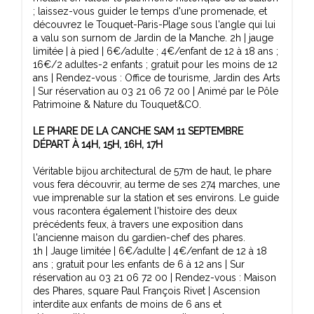
; laissez-vous guider le temps d'une promenade, et
découvrez le Touquet-Paris-Plage sous l'angle qui lui
a valu son surnom de Jardin de la Manche. 2h | jauge
limitée | à pied | 6€/adulte ; 4€/enfant de 12 à 18 ans ;
16€/2 adultes-2 enfants ; gratuit pour les moins de 12
ans | Rendez-vous : Office de tourisme, Jardin des Arts
| Sur réservation au 03 21 06 72 00 | Animé par le Pôle
Patrimoine & Nature du Touquet&CO.
LE PHARE DE LA CANCHE SAM 11 SEPTEMBRE
DÉPART À 14H, 15H, 16H, 17H
Véritable bijou architectural de 57m de haut, le phare
vous fera découvrir, au terme de ses 274 marches, une
vue imprenable sur la station et ses environs. Le guide
vous racontera également l'histoire des deux
précédents feux, à travers une exposition dans
l'ancienne maison du gardien-chef des phares.
1h | Jauge limitée | 6€/adulte | 4€/enfant de 12 à 18
ans ; gratuit pour les enfants de 6 à 12 ans | Sur
réservation au 03 21 06 72 00 | Rendez-vous : Maison
des Phares, square Paul François Rivet | Ascension
interdite aux enfants de moins de 6 ans et