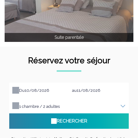
Suite parentale
Réservez votre séjour
Du
au
1
chambre /
2
adultes
RECHERCHER